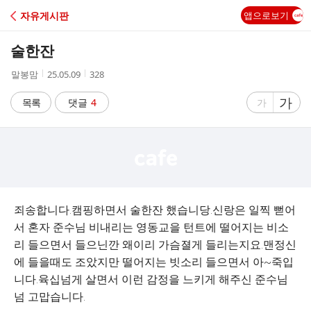
C
자유게시판
앱으로보기
A
술한잔
F
작
작
조
말봉맘
25.05.09
328
성
성
회
E
자
시
수
글
가
글
목록
댓글
4
가
간
자
자
크
크
기
기
크
작
게
게
죄송합니다.캠핑하면서 술한잔 했습니당.신랑은 일찍 뻗어
서 혼자 준수님 비내리는 영동교을 턴트에 떨어지는 비소
리 들으면서 들으닌깐 왜이리 가슴졀게 들리는지요.맨정신
에 들을때도 조았지만 떨어지는 빗소리 들으면서 아~죽입
니다.육십넘게 살면서 이런 감정을 느키게 해주신 준수님
넘 고맙습니다.