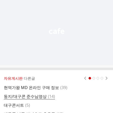
가
기
능
열
기
자유게시판
다른글
현재페이지 1
2
3
4
댓
현역가왕 MD 온라인 구매 정보
(
39
)
대
글
댓
둥지/대구콘 준수님영상
(
14
)
역
글
댓
대구콘서트
(
5
)
불
글