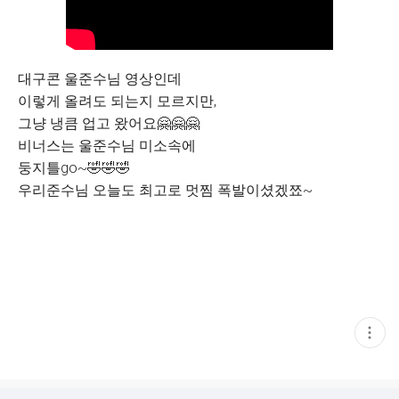
대구콘 울준수님 영상인데
이렇게 올려도 되는지 모르지만,
그냥 냉큼 업고 왔어요🤗🤗🤗
비너스는 울준수님 미소속에
둥지틀go~🤣🤣🤣
우리준수님 오늘도 최고로 멋찜 폭발이셨겠쬬~
현
재
게
시
글
추