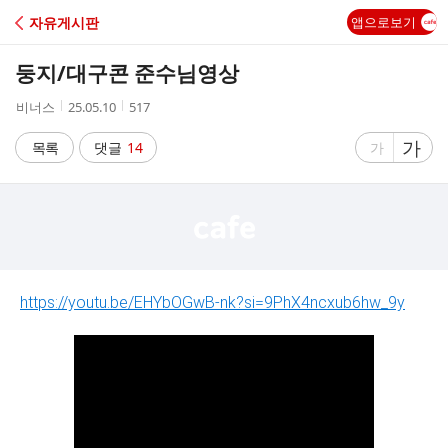
C
자유게시판
앱으로보기
A
둥지/대구콘 준수님영상
F
작
작
조
비너스
25.05.10
517
성
성
회
E
자
시
수
글
가
글
목록
댓글
14
가
간
자
자
크
크
기
기
크
작
게
게
https://youtu.be/EHYbOGwB-nk?si=9PhX4ncxub6hw_9y