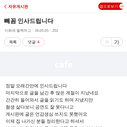
C
자유게시판
앱으로보기
A
빼꼼 인사드립니다
F
작
작
조
이화에 월백하고
26.05.05
202
성
성
회
E
자
시
수
글
가
글
목록
댓글
4
가
간
자
자
크
크
기
기
크
작
게
게
정말 오래간만에 인사드립니다
마지막으로 글을 남긴 후 많은 계절이 지났네요
간간히 들어와서 글을 읽기도 하며 지냈지만
혐생 살다보니 공연도 잘 못다니고
게시판에 글은 언감생심 쓰지도 못했어요
이제 집 나가신 분들 정리한다고 하셔서