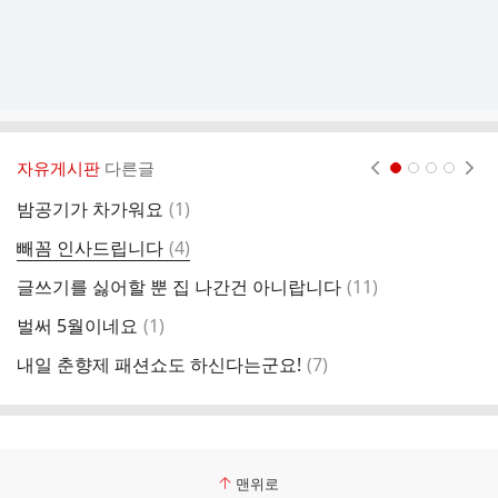
자유게시판
다른글
현재페이지 1
2
3
4
댓
밤공기가 차가워요
(
1
)
예
글
댓
빼꼼 인사드립니다
(
4
)
드
글
댓
글쓰기를 싫어할 뿐 집 나간건 아니랍니다
(
11
)
집
글
댓
벌써 5월이네요
(
1
)
함
글
댓
내일 춘향제 패션쇼도 하신다는군요!
(
7
)
부
글
맨위로