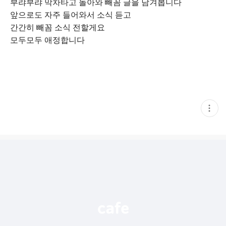
부랴부랴 막차타고 돌아와 빼꼼 글을 남겨봅니다
앞으로도 자주 들어와서 소식 듣고
간간히 빼꼼 소식 전할게요
모두모두 애정합니다
현
재
게
시
글
추
가
기
능
열
기