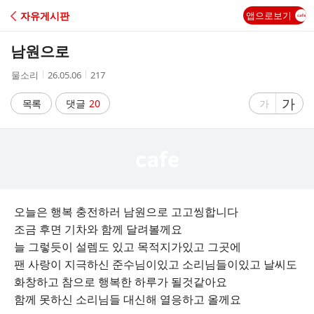
C
자유게시판
앱으로보기
A
남원으로
F
작
작
조
물소리
26.05.06
217
성
성
회
E
자
시
수
글
가
글
목록
댓글
20
가
간
자
자
크
크
기
기
크
작
게
게
오늘은 행복 충전하러 남원으로 고고씽합니다
조금 후면 기차와 함께 달려볼께요
늘 그렇듯이 설렘도 있고 목적지가있고 그곳에
팬 사랑이 지극하신 준수님이있고 소리님들이있고 날씨도
화창하고 참으로 행복한 하루가 될것같아요
함께 못하신 소리님들 대신해 열응하고 올께요