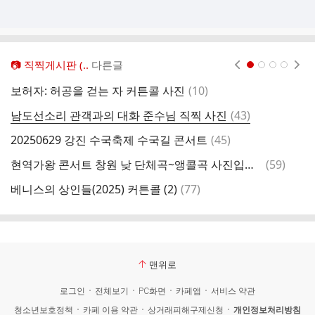
📷 직찍게시판 (..
다른글
현재페이지 1
2
3
4
댓
보허자: 허공을 걷는 자 커튼콜 사진
(
10
)
베
글
댓
남도선소리 관객과의 대화 준수님 직찍 사진
(
43
)
남
글
댓
20250629 강진 수국축제 수국길 콘서트
(
45
)
글
댓
현역가왕 콘서트 창원 낮 단체곡~앵콜곡 사진입니다
(
59
)
2
글
댓
베니스의 상인들(2025) 커튼콜 (2)
(
77
)
2
글
맨위로
로그인
전체보기
PC화면
카페앱
서비스 약관
청소년보호정책
카페 이용 약관
상거래피해구제신청
개인정보처리방침