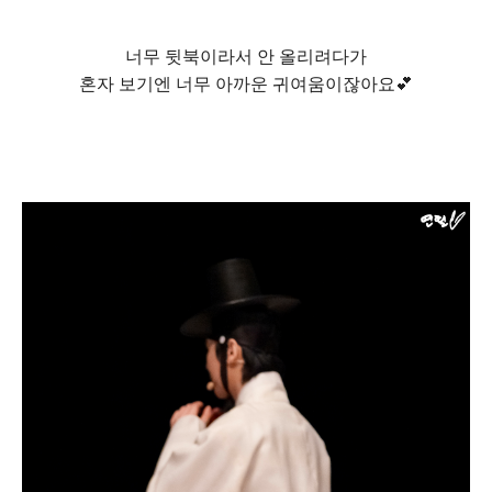
너무 뒷북이라서 안 올리려다가
혼자 보기엔 너무 아까운 귀여움이잖아요💕