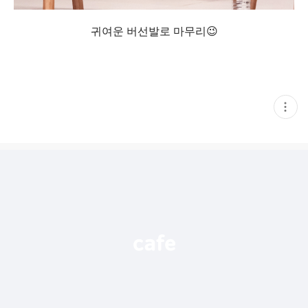
귀여운 버선발로 마무리😉
현
재
게
시
글
추
가
기
능
열
기