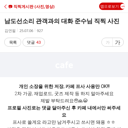
C
📷 직찍게시판 (사진,영상)
앱으로보기
A
남도선소리 관객과의 대화 준수님 직찍 사진
F
작
작
조
김연필
25.07.06
927
성
성
회
E
자
시
수
글
가
글
목록
댓글
43
가
간
자
자
크
크
기
기
크
작
게
게
개인 소장을 위한 저장, 카페 프사 사용만 OK!!!
2차 가공, 재업로드, 굿즈 제작 등 하지 말아주세요
제발 부탁드려요🥹🙏😭
프로필 사진로는 댓글 달아주신 후 카페 내에서만 써주세
요
프사로 쓸게요 라고만 남겨주시고 쓰시면 돼용 ㅎㅎ