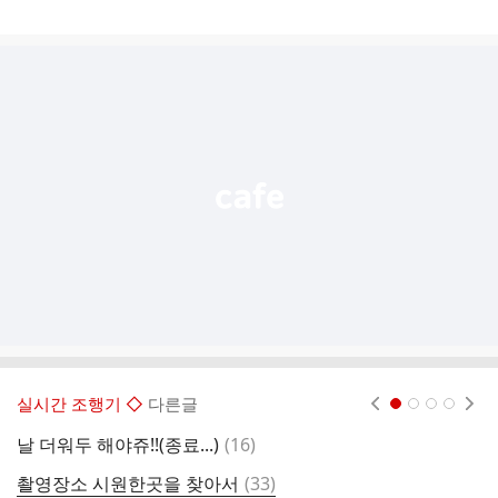
게
시
글
추
가
기
능
열
기
실시간 조행기 ◇
다른글
현재페이지 1
2
3
4
댓
날 더워두 해야쥬!!(종료...)
(
16
)
종
글
댓
촬영장소 시원한곳을 찾아서
(
33
)
물