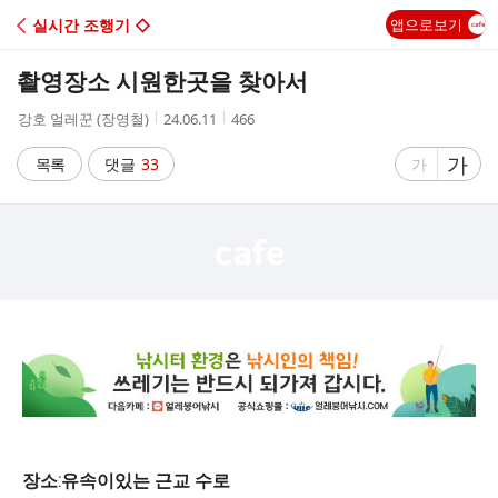
C
실시간 조행기 ◇
앱으로보기
A
촬영장소 시원한곳을 찾아서
F
작
작
조
강호 얼레꾼 (장영철)
24.06.11
466
성
성
회
E
자
시
수
글
가
글
목록
댓글
33
가
간
자
자
크
크
기
기
크
작
게
게
장소:유속이있는 근교 수로