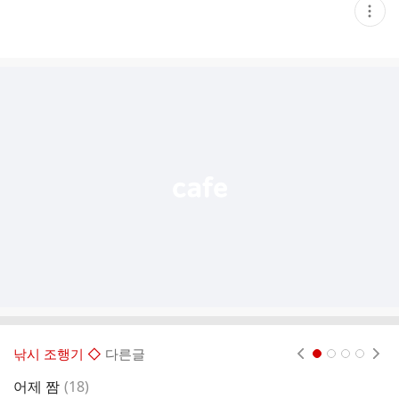
현
재
게
시
글
추
가
기
능
열
기
낚시 조행기 ◇
다른글
현재페이지 1
2
3
4
댓
어제 짬
(
18
)