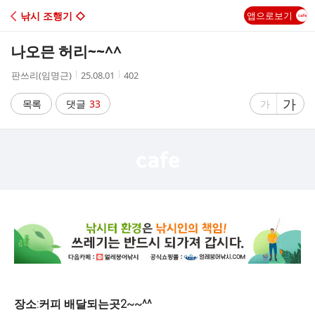
C
낚시 조행기 ◇
앱으로보기
A
나오믄 허리~~^^
F
작
작
조
판쓰리(임명근)
25.08.01
402
성
성
회
E
자
시
수
글
가
글
목록
댓글
33
가
간
자
자
크
크
기
기
크
작
게
게
장소:커피 배달되는곳2~~^^