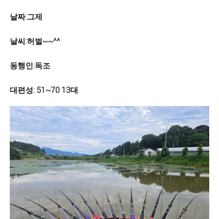
날짜:그제
날씨:허벌~~^^
동행인:독조
대편성: 51~70 13대