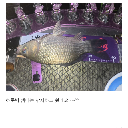
하룻밤 잼나는 낚시하고 왔네요~~^^