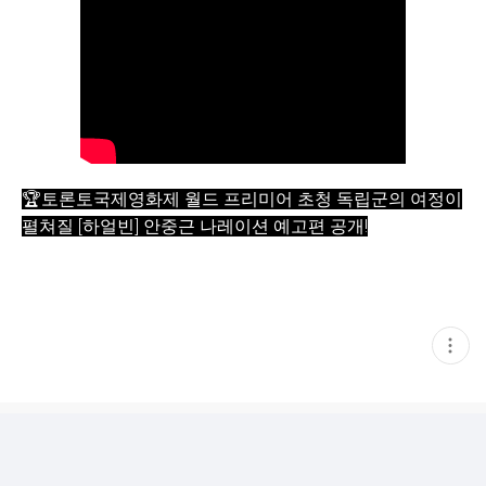
🏆토론토국제영화제 월드 프리미어 초청 독립군의 여정이
펼쳐질 [하얼빈] 안중근 나레이션 예고편 공개!
현
재
게
시
글
추
가
기
능