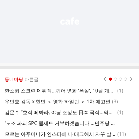
열
기
동네마당
다른글
현재페이지 1
2
3
4
댓
한소희 스크린 데뷔작…퀴어 영화 ‘폭설’, 10월 개봉 확정
(
1
)
[
글
댓
우민호 감독 x 현빈 ＜ 영화 하얼빈 ＞ 1차 예고편
(
3
)
글
댓
김문수 “호적 떼봐라, 야당 조상도 日本 국적…역사 무효화 불가능”
(
1
)
중
글
'노조 파괴 SPC 햄세트 거부하겠습니다'…민주당 보좌진들 발끈
댓
모르는 아주머니가 인스타에 나 태그해서 자꾸 살빼라길래
(
11
)
9