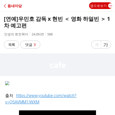
C
동네마당
앱으로보기
A
[연예]
우민호 감독 x 현빈 ＜ 영화 하얼빈 ＞ 1
F
차 예고편
작
작
조
인생의 회전목마
24.09.05
588
E
성
성
회
자
시
수
글
가
글
목록
댓글
3
가
간
자
자
크
크
기
기
크
작
게
게
출처 :
https://www.youtube.com/watch?
v=Q5AVMM1IWXM