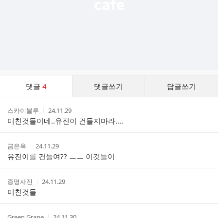
댓
댓글
4
댓글쓰기
답글쓰기
글
댓
작
작
스카이블루
24.11.29
글
성
성
미친것들이네..유진이 건들지마라....
리
자
시
스
간
트
작
작
금은옥
24.11.29
성
성
유진이를 건들여?? ㅡㅡ 이것들이
자
시
간
작
작
증명사진
24.11.29
성
성
미친것들
자
시
간
작
작
Green Grape
24.11.30