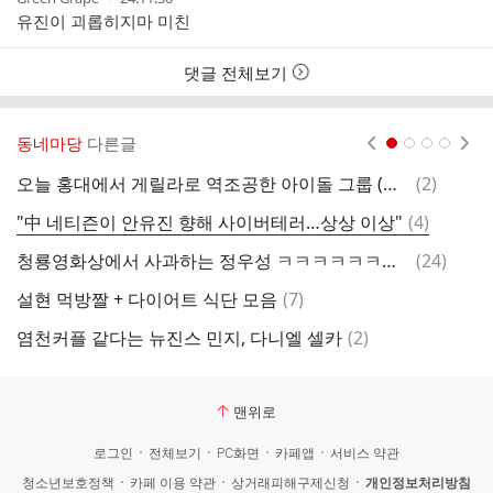
성
성
유진이 괴롭히지마 미친
자
시
간
댓글 전체보기
동네마당
다른글
현재페이지 1
2
3
4
댓
오늘 홍대에서 게릴라로 역조공한 아이돌 그룹 (주어: 몬스타엑스)
(
2
)
글
댓
"中 네티즌이 안유진 향해 사이버테러…상상 이상"
(
4
)
청
글
댓
청룡영화상에서 사과하는 정우성 ㅋㅋㅋㅋㅋㅋㅋㅋㅋ.twt
(
24
)
2
글
댓
설현 먹방짤 + 다이어트 식단 모음
(
7
)
글
댓
염천커플 같다는 뉴진스 민지, 다니엘 셀카
(
2
)
글
맨위로
로그인
전체보기
PC화면
카페앱
서비스 약관
청소년보호정책
카페 이용 약관
상거래피해구제신청
개인정보처리방침