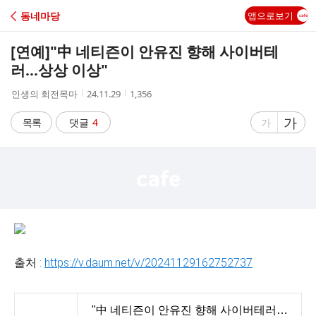
C
동네마당
앱으로보기
A
[연예]
"中 네티즌이 안유진 향해 사이버테
F
러…상상 이상"
작
작
조
인생의 회전목마
24.11.29
1,356
E
성
성
회
자
시
수
글
가
글
목록
댓글
4
가
간
자
자
크
크
기
기
크
작
게
게
출처 :
https://v.daum.net/v/20241129162752737
"中 네티즌이 안유진 향해 사이버테러…