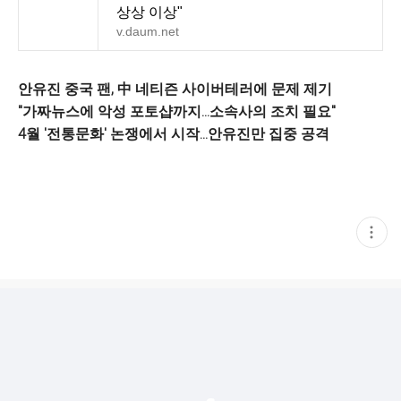
상상 이상"
v.daum.net
안유진 중국 팬, 中 네티즌 사이버테러에 문제 제기
"가짜뉴스에 악성 포토샵까지…소속사의 조치 필요"
4월 '전통문화' 논쟁에서 시작…안유진만 집중 공격
현
재
게
시
글
추
가
기
능
열
기