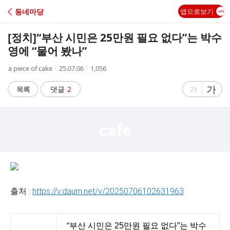
C
동네마당
앱으로보기
A
[정치]
“부산 시민은 25만원 필요 없다”는 박수
F
영에 “물어 봤나”
작
작
조
a piece of cake
25.07.06
1,056
E
성
성
회
자
시
수
글
가
글
목록
댓글
2
가
간
자
자
크
크
기
기
크
작
게
게
출처 :
https://v.daum.net/v/20250706102631963
“부산 시민은 25만원 필요 없다”는 박수