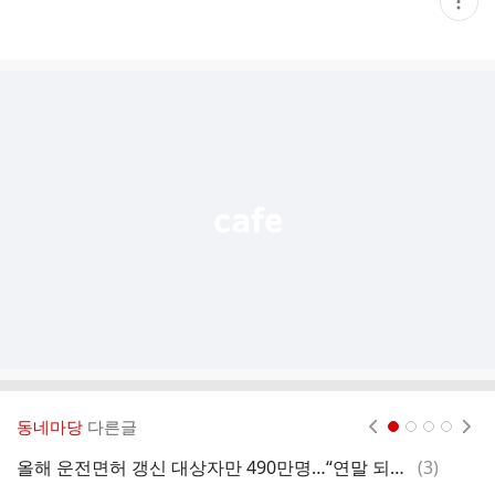
현
재
게
시
글
추
가
기
능
열
기
동네마당
다른글
현재페이지 1
2
3
4
댓
올해 운전면허 갱신 대상자만 490만명…“연말 되면 4시간 넘게 기다려야 할 수도”
(
3
)
[
글