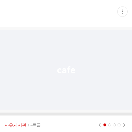
현
재
게
시
글
추
가
기
능
열
기
자유게시판
다른글
현재페이지 1
2
3
4