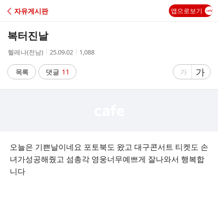
C
자유게시판
앱으로보기
A
복터진날
F
작
작
조
헬레나(전남)
25.09.02
1,088
성
성
회
E
자
시
수
글
가
글
목록
댓글
11
가
간
자
자
크
크
기
기
크
작
게
게
오늘은 기쁜날이네요 포토북도 왔고 대구콘서트 티켓도 손
녀가성공해줬고 섬총각 영웅너무예쁘게 잘나와서 행복합
니다