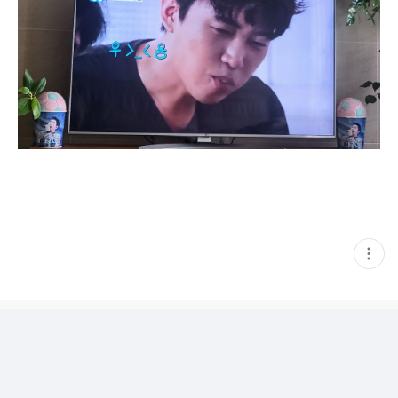
현
재
게
시
글
추
가
기
능
열
기