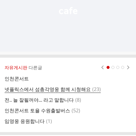
자유게시판
다른글
현재페이지 1
2
3
4
인천콘서트
영
댓
넷플릭스에서 섬총각영웅 함께 시청해요
(
23
)
마
글
댓
전.. 늘 잘될꺼야... 라고 말합니다
(
8
)
오
글
댓
인천콘서트 토욜 수원출발버스
(
52
)
인
글
댓
임영웅 응원합니다
(
1
)
와
글