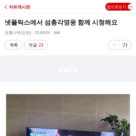
C
자유게시판
앱으로보기
A
넷플릭스에서 섬총각영웅 함께 시청해요
F
작
작
조
은행나무(인천)
25.09.03
344
성
성
회
E
자
시
수
글
가
글
목록
댓글
23
가
간
자
자
크
크
기
기
크
작
게
게