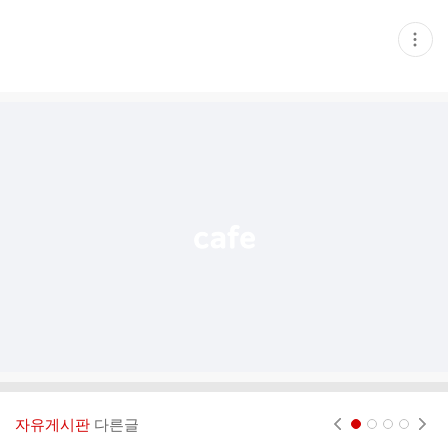
현
재
게
시
글
추
가
기
능
열
기
자유게시판
다른글
현재페이지 1
2
3
4