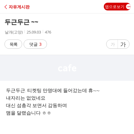
C
자유게시판
앱으로보기
A
두근두근 ~~
F
작
작
조
날개(고양)
25.09.03
476
성
성
회
E
자
시
수
글
가
글
목록
댓글
3
가
간
자
자
크
크
기
기
크
작
게
게
두근두근. 티켓팅 만명대에 들어갔는데 휴~~
내자리는 없었네요
대신 섬총각 보면서 감동하며
맴을 달랬습니다 ㅎㅎ