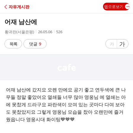
C
자유게시판
앱으로보기
A
어재 남산에
F
작
작
조
황귀란(서울은평)
26.05.06
526
성
성
회
E
자
시
수
글
가
글
목록
댓글
9
가
간
자
자
크
크
기
기
크
작
게
게
어재 남산에 갔지요 오렌 만에요 공기 좋고 연두색에 큰 나
무들 정말 좋았어요 열쇄들 너무 많아 영웅님 에 열쇄는 아
에 못찼게 드라구요 파란색이 모여 있는 곳마다 다여 보아
도 못찼았지요 그렇게 영웅님 모습을 찼아 오랜만에 즐거
웠읍니다 영웅시대 화이팅💙💙💙