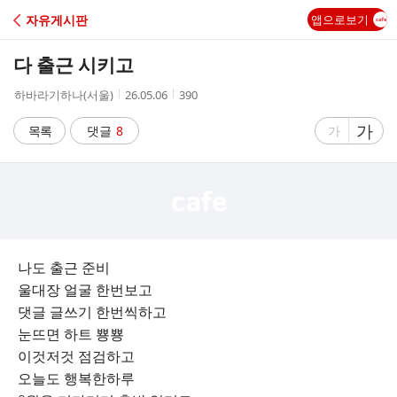
C
자유게시판
앱으로보기
A
다 출근 시키고
F
작
작
조
하바라기하나(서울)
26.05.06
390
성
성
회
E
자
시
수
글
가
글
목록
댓글
8
가
간
자
자
크
크
기
기
크
작
게
게
나도 출근 준비
울대장 얼굴 한번보고
댓글 글쓰기 한번씩하고
눈뜨면 하트 뿅뿅
이것저것 점검하고
오늘도 행복한하루