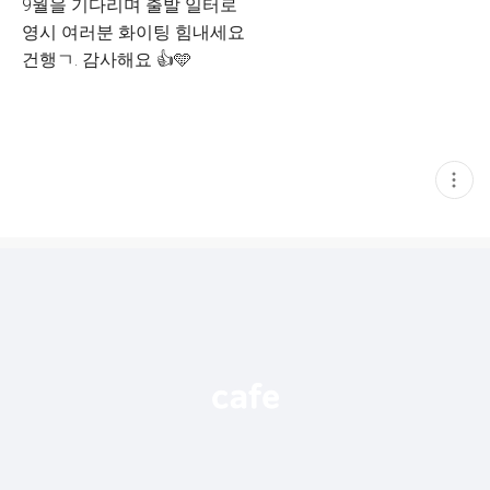
9월을 기다리며 출발 일터로
영시 여러분 화이팅 힘내세요
건행ㄱ. 감사해요 👍🩵
현
재
게
시
글
추
가
기
능
열
기