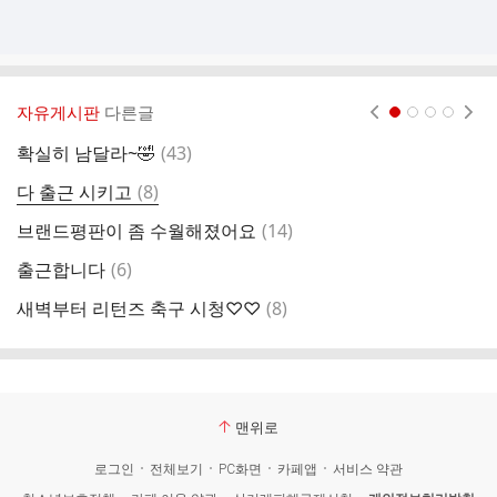
자유게시판
다른글
현재페이지 1
2
3
4
댓
확실히 남달라~🤣
(
43
)
글
댓
다 출근 시키고
(
8
)
글
댓
브랜드평판이 좀 수월해졌어요
(
14
)
글
댓
출근합니다
(
6
)
웅
글
댓
새벽부터 리턴즈 축구 시청♡♡
(
8
)
웅
글
맨위로
로그인
전체보기
PC화면
카페앱
서비스 약관