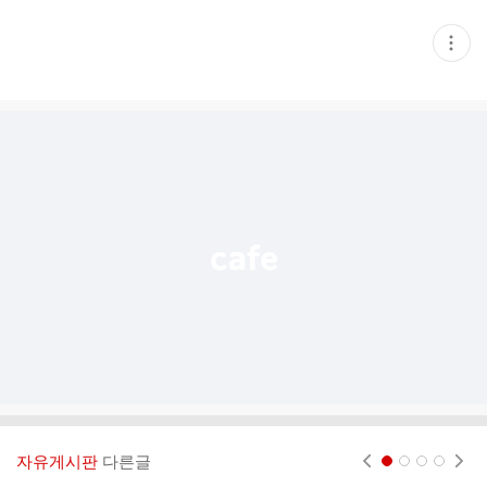
현
재
게
시
글
추
가
기
능
열
기
자유게시판
다른글
현재페이지 1
2
3
4