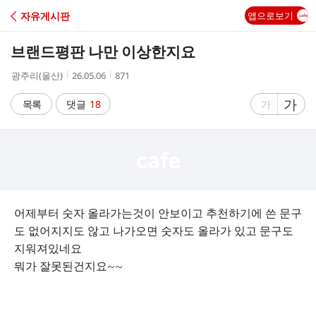
C
자유게시판
앱으로보기
A
브랜드평판 나만 이상한지요
F
작
작
조
광주리(울산)
26.05.06
871
성
성
회
E
자
시
수
글
가
글
목록
댓글
18
가
간
자
자
크
크
기
기
크
작
게
게
어제부터 숫자 올라가는것이 안보이고 추천하기에 쓴 문구
도 없어지지도 않고 나가오면 숫자도 올라가 있고 문구도
지워져있네요
뭐가 잘못된건지요~~