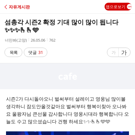
C
자유게시판
앱으로보기
A
섬총각 시즌2 확정 기대 많이 많이 됩니다
F
✨️✨️✨️🫰🫰🩵
작
작
조
너만봐(고양)
26.05.06
762
E
성
성
회
자
시
수
글
가
글
목록
댓글
31
가
간
자
자
크
크
기
기
크
작
게
게
시즌2가 다시돌아오니 벌써부터 설레이고 영웅님 많이볼
생각하니 잠도안올것같아요 벌써부터 행복이찾아 오나봐
요 울왕자님 큰선물 감사합니다 영웅시대라 행복합니다 오
늘도 수고 많으셨습니다 건행 하세요✨️✨️🫰🫰🩵🩵