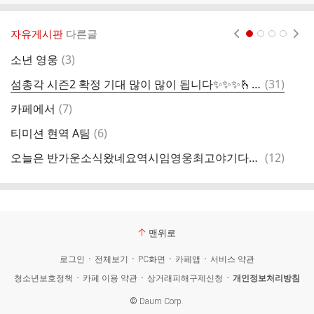
자유게시판
다른글
현재페이지 1
2
3
4
댓
소년 영웅
(
3
)
글
댓
섬총각 시즌2 확정 기대 많이 많이 됩니다✨️✨️✨️🫰🫰🩵
(
31
)
미
글
댓
카페에서
(
7
)
섬
글
댓
티미션 현역 A팀
(
6
)
심
글
댓
오늘은 반가운소식왔네요역시임영웅최고야기다고있어요
(
12
)
섬
글
맨위로
로그인
전체보기
PC화면
카페앱
서비스 약관
청소년보호정책
카페 이용 약관
상거래피해구제신청
개인정보처리방침
©
Daum Corp.