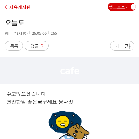
C
자유게시판
앱으로보기
A
오늘도
F
작
작
조
레몬수(시흥)
26.05.06
265
성
성
회
E
자
시
수
글
가
글
목록
댓글
9
가
간
자
자
크
크
기
기
크
작
게
게
수고많으셨습니다
편안한밤 좋은꿈꾸세요 웅나잇