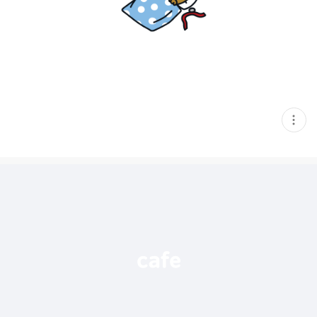
현
재
게
시
글
추
가
기
능
열
기