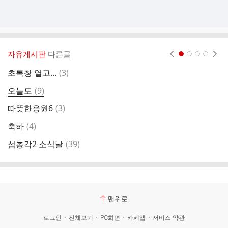
자유게시판
다른글
현재페이지 1
2
3
4
댓
초록창 열고...
(
3
)
글
댓
오늘도
(
9
)
처
글
댓
따뜻한응원6
(
3
)
글
댓
축하
(
4
)
글
댓
섬총각2 소식날
(
39
)
인
글
맨위로
로그인
전체보기
PC화면
카페앱
서비스 약관