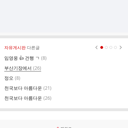
자유게시판
다른글
현재페이지 1
2
3
4
댓
임영웅 👍 건행 ㄱ
(
8
)
최
글
댓
부산기장에서
(
26
)
새
글
댓
정오
(
8
)
글
댓
천국보다 아름다운
(
21
)
글
댓
천국보다 아름다운
(
26
)
글