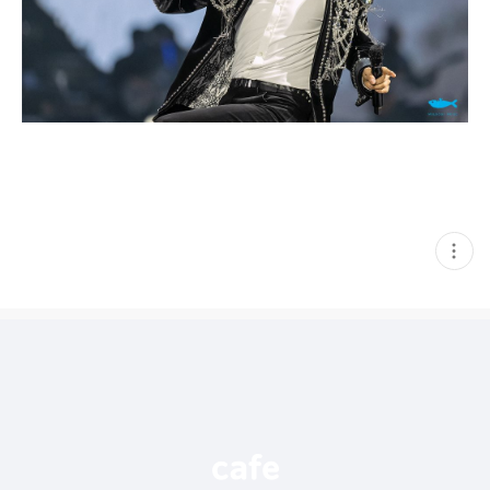
현
재
게
시
글
추
가
기
능
열
기