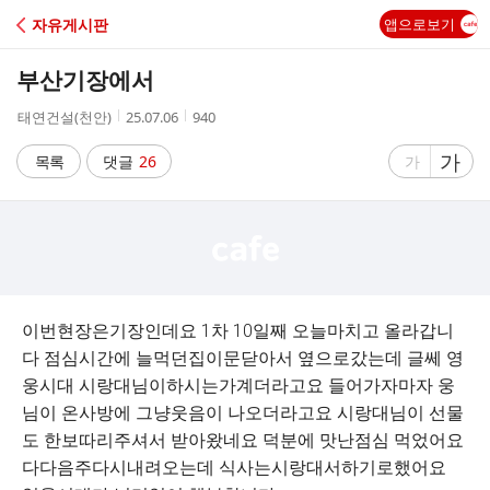
C
자유게시판
앱으로보기
A
부산기장에서
F
작
작
조
태연건설(천안)
25.07.06
940
성
성
회
E
자
시
수
글
가
글
목록
댓글
26
가
간
자
자
크
크
기
기
크
작
게
게
이번현장은기장인데요 1차 10일째 오늘마치고 올라갑니
다 점심시간에 늘먹던집이문닫아서 옆으로갔는데 글쎄 영
웅시대 시랑대님이하시는가계더라고요 들어가자마자 웅
님이 온사방에 그냥웃음이 나오더라고요 시랑대님이 선물
도 한보따리주셔서 받아왔네요 덕분에 맛난점심 먹었어요
다다음주다시내려오는데 식사는시랑대서하기로했어요