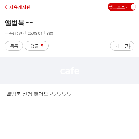
C
자유게시판
앱으로보기
A
앨범북 ~~
F
작
작
조
눈꽃(용인)
25.08.01
388
성
성
회
E
자
시
수
글
가
글
목록
댓글
5
가
간
자
자
크
크
기
기
크
작
게
게
앨범북 신청 했어요~♡♡♡♡