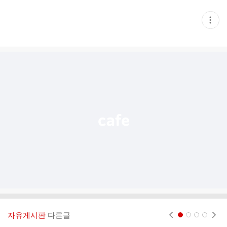
현
재
게
시
글
추
가
기
능
열
기
자유게시판
다른글
현재페이지 1
2
3
4