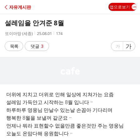
C
자유게시판
앱으로보기
A
설레임을 안겨준 8월
F
작
작
조
또이마망 (세종)
25.08.01
174
성
성
회
E
자
시
수
글
가
글
목록
댓글
3
가
간
자
자
크
크
기
기
크
작
게
게
더위에 지치고 더위로 인해 일상에 지쳐가는 요즘
설레임 가득안고 시작하는 8월 입니다ᆢ
하루하루 영웅님 만날수 있는날 손꼽아 기다리며
행복한 8월을 보낼꺼 같군요ᆢ
언제나 뭐라 표현할수 없을만큼 좋은것만 주는 영웅님
오늘도 온맘다해 응원합니다ᆢ