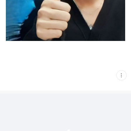
현
재
게
시
글
추
가
기
능
열
기