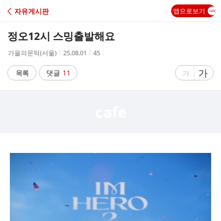
C
자유게시판
앱으로보기
A
정오12시 스밍출발해요
F
작
작
조
가을의문턱(서울)
25.08.01
45
성
성
회
E
자
시
수
글
가
글
목록
댓글
11
가
간
자
자
크
크
기
기
크
작
게
게