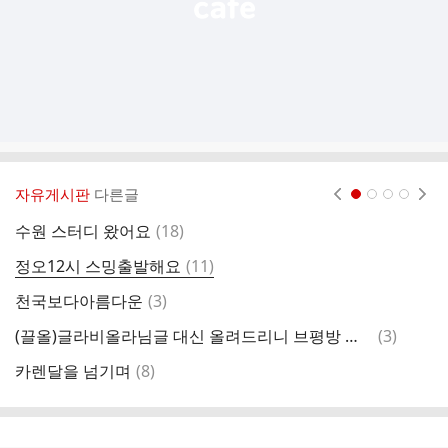
자유게시판
다른글
현재페이지 1
2
3
4
댓
수원 스터디 왔어요
(
18
)
앨
글
댓
정오12시 스밍출발해요
(
11
)
글
댓
천국보다아름다운
(
3
)
앨
글
댓
(끌올)글라비올라님글 대신 올려드리니 브평방 댓글응원 도움되시길 바랍니다.🙏(단축어키 사용법)첨부
(
3
)
앨
글
댓
카렌달을 넘기며
(
8
)
글