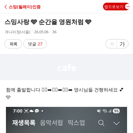
C
스밍(릴레이)인증
앱으로보기
A
스밍사랑 🩵 순간을 영원처럼 🩵
F
작
작
조
개나리정(서울)
26.05.06
36
성
성
회
E
자
시
수
글
가
글
목록
댓글
27
가
간
자
자
크
크
기
기
크
작
게
게
함께 출발합니다 🏃‍♀️‍➡️🏃‍♀️‍➡️🏃‍♀️‍➡️ 영시님들 건행하세요 💕
🩵