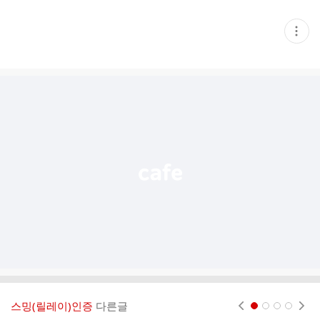
현
재
게
시
글
추
가
기
능
열
기
스밍(릴레이)인증
다른글
현재페이지 1
2
3
4