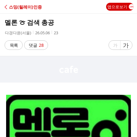
C
스밍(릴레이)인증
앱으로보기
A
멜론 🍈 검색 총공
F
작
작
조
다경다윤(서울)
26.05.06
23
성
성
회
E
자
시
수
글
가
글
목록
댓글
28
가
간
자
자
크
크
기
기
크
작
게
게