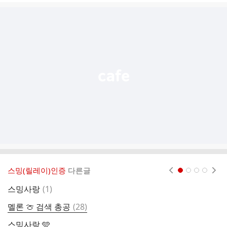
글
추
가
기
능
열
기
스밍(릴레이)인증
다른글
현재페이지 1
2
3
4
댓
스밍사랑
(
1
)
글
댓
멜론 🍈 검색 총공
(
28
)
글
스밍사랑 🩵
스