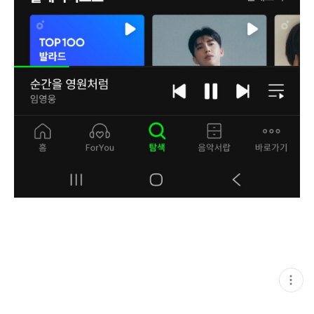
현
재
게
시