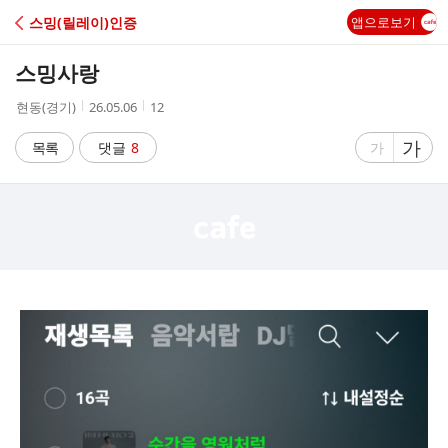
C
스밍(릴레이)인증
앱으로보기
A
스밍사랑
F
작
작
조
현동(경기)
26.05.06
12
성
성
회
E
자
시
수
글
가
글
목록
댓글
8
가
간
자
자
크
크
기
기
크
작
게
게