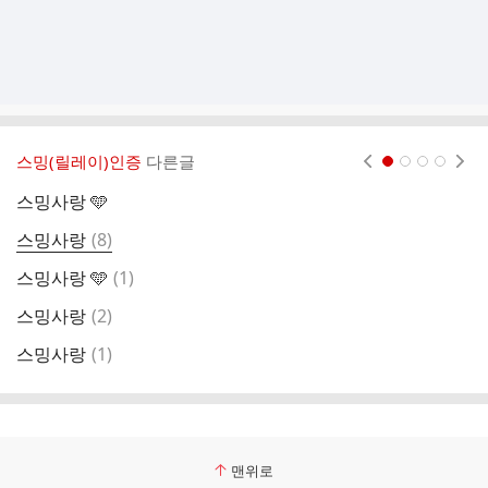
스밍(릴레이)인증
다른글
현재페이지 1
2
3
4
스밍사랑 🩵
스
댓
스밍사랑
(
8
)
스
글
댓
스밍사랑 🩵
(
1
)
글
댓
스밍사랑
(
2
)
글
댓
스밍사랑
(
1
)
스
글
맨위로