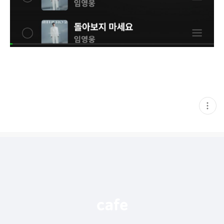
현
재
게
시
글
추
가
기
능
열
기