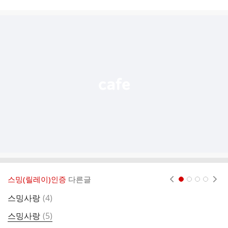
시
글
추
가
기
능
열
기
스밍(릴레이)인증
다른글
현재페이지 1
2
3
4
댓
스밍사랑
(
4
)
스
글
댓
스밍사랑
(
5
)
글