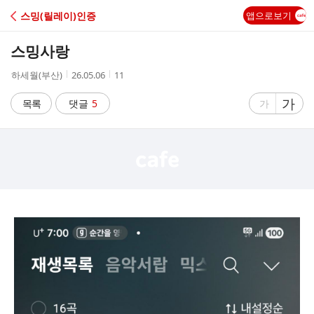
C
스밍(릴레이)인증
앱으로보기
A
스밍사랑
F
작
작
조
하세월(부산)
26.05.06
11
성
성
회
E
자
시
수
글
가
글
목록
댓글
5
가
간
자
자
크
크
기
기
크
작
게
게