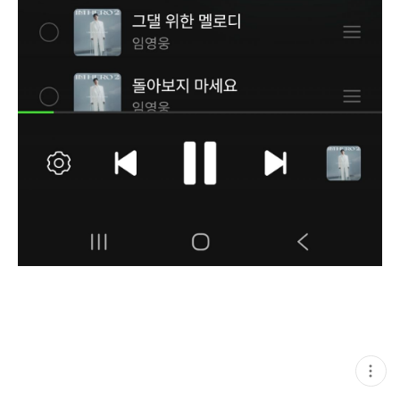
현
재
게