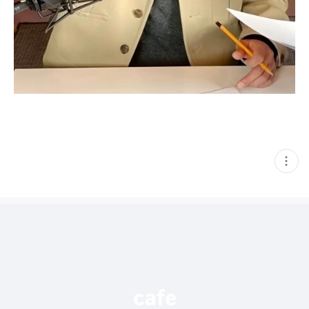
현
재
게
시
글
추
가
기
능
열
기