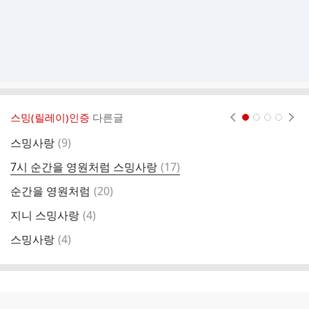
스밍(릴레이)인증
다른글
현재페이지 1
2
3
4
댓
스밍사랑
(
9
)
글
댓
7시 순간을 영원처럼 스밍사랑
(
17
)
플
글
댓
순간을 영원처럼
(
20
)
임
글
댓
지니 스밍사랑
(
4
)
글
댓
스밍사랑
(
4
)
스
글