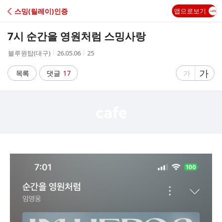
C
스밍(릴레이)인증
앱으로보기
A
7시 순간을 영원처럼 스밍사랑
F
작
작
조
블루원탑(대구)
26.05.06
25
성
성
회
E
자
시
수
글
가
글
목록
댓글
17
가
간
자
자
크
크
기
기
크
작
게
게