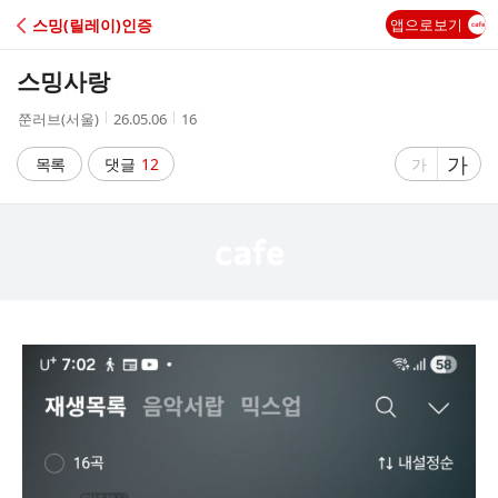
C
스밍(릴레이)인증
앱으로보기
A
스밍사랑
F
작
작
조
쭌러브(서울)
26.05.06
16
성
성
회
E
자
시
수
글
가
글
목록
댓글
12
가
간
자
자
크
크
기
기
크
작
게
게