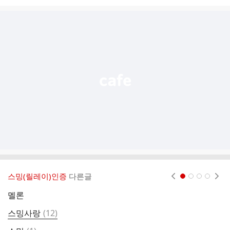
시
글
추
가
기
능
열
기
스밍(릴레이)인증
다른글
현재페이지 1
2
3
4
멜론
댓
스밍사랑
(
12
)
글