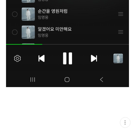
현
재
게