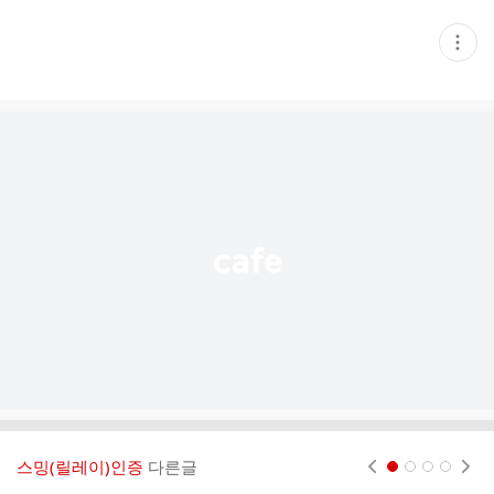
현
재
게
시
글
추
가
기
능
열
기
스밍(릴레이)인증
다른글
현재페이지 1
2
3
4