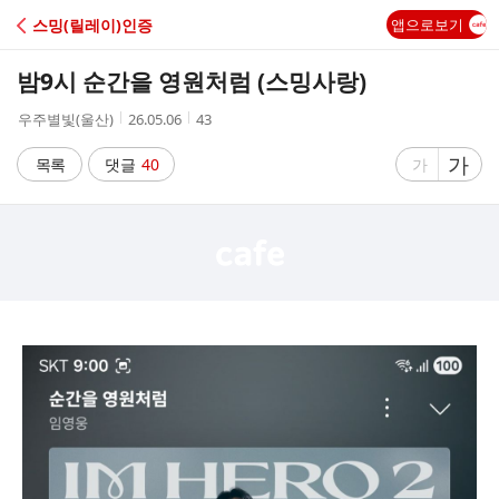
C
스밍(릴레이)인증
앱으로보기
A
밤9시 순간을 영원처럼 (스밍사랑)
F
작
작
조
우주별빛(울산)
26.05.06
43
성
성
회
E
자
시
수
글
가
글
목록
댓글
40
가
간
자
자
크
크
기
기
크
작
게
게