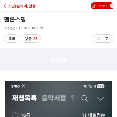
C
스밍(릴레이)인증
앱으로보기
A
멜론스밍
F
작
작
조
숙숙(경기)
26.05.06
29
성
성
회
E
자
시
수
글
가
글
목록
댓글
23
가
간
자
자
크
크
기
기
크
작
게
게