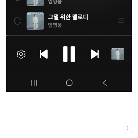
현
재
게