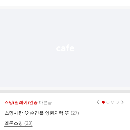
시
글
추
가
기
능
열
기
스밍(릴레이)인증
다른글
현재페이지 1
2
3
4
댓
스밍사랑 🩵 순간을 영원처럼 🩵
(
27
)
마
글
댓
멜론스밍
(
23
)
글