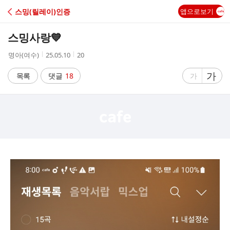
C
스밍(릴레이)인증
앱으로보기
A
스밍사랑💙
F
작
작
조
명아(여수)
25.05.10
20
성
성
회
E
자
시
수
글
가
글
목록
댓글
18
가
간
자
자
크
크
기
기
크
작
게
게