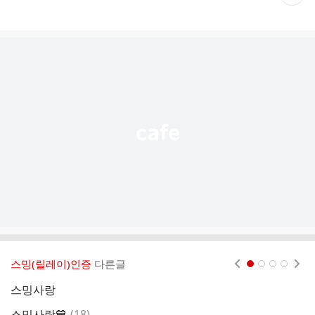
재
게
시
글
추
가
기
능
열
기
스밍(릴레이)인증
다른글
현재페이지 1
2
3
4
스밍사랑
댓
스밍사랑💙
(
18
)