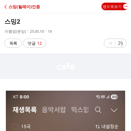
C
스밍(릴레이)인증
앱으로보기
A
스밍2
F
작
작
조
아름맘(분당)
25.05.10
19
성
성
회
E
자
시
수
글
가
글
목록
댓글
12
가
간
자
자
크
크
기
기
크
작
게
게