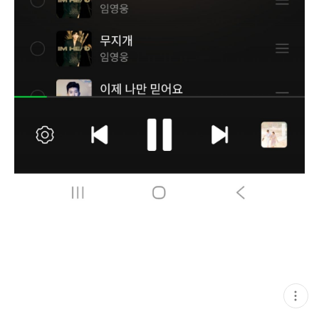
현
재
게