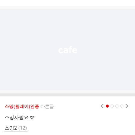
시
글
추
가
기
능
열
기
스밍(릴레이)인증
다른글
현재페이지 1
2
3
4
스밍사랑요 🩵
댓
스밍2
(
12
)
글