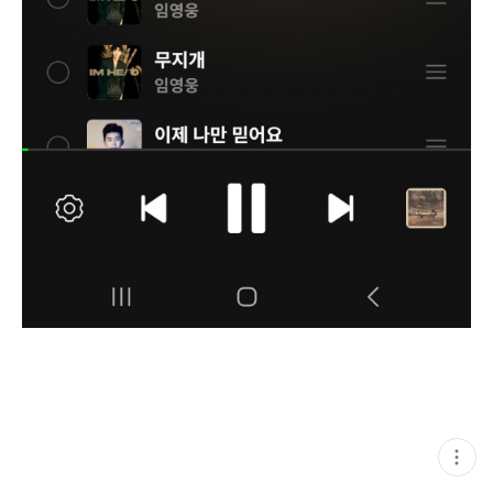
현
재
게