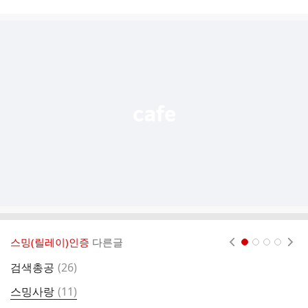
시
글
추
가
기
능
열
기
스밍(릴레이)인증
다른글
현재페이지 1
2
3
4
댓
검색총공
(
26
)
9
글
댓
스밍사랑
(
11
)

글