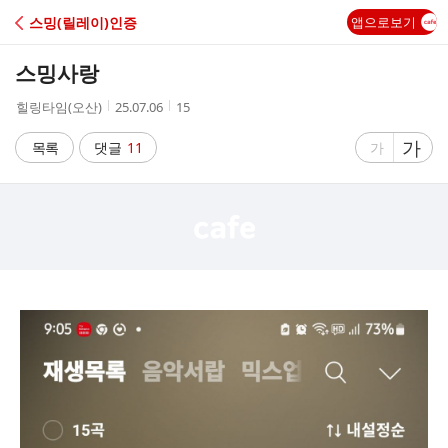
C
스밍(릴레이)인증
앱으로보기
A
스밍사랑
F
작
작
조
힐링타임(오산)
25.07.06
15
성
성
회
E
자
시
수
글
가
글
목록
댓글
11
가
간
자
자
크
크
기
기
크
작
게
게