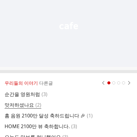
능
열
기
우리들의 이야기
다른글
현재페이지 1
2
3
4
댓
순간을 영원처럼
(
3
)
글
댓
맛저하셨나요
(
2
)

글
댓
홈 음원 2100만 달성 축하드립니다 🎉
(
1
)
6
글
댓
HOME 2100만 뷰 축하합니다.
(
3
)
순
글
댓