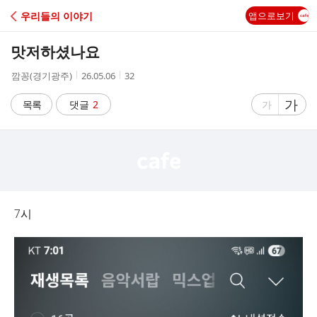
C
우리들의 이야기
앱으로보기
A
맛저하셨나요
F
작
작
조
깜꽁(경기광주)
26.05.06
32
성
성
회
E
자
시
수
글
가
글
목록
댓글
2
가
간
자
자
크
크
기
기
크
작
게
게
7시