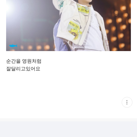
순간을 영원처럼
잘달리고있어요
현
재
게
시
글
추
가
기