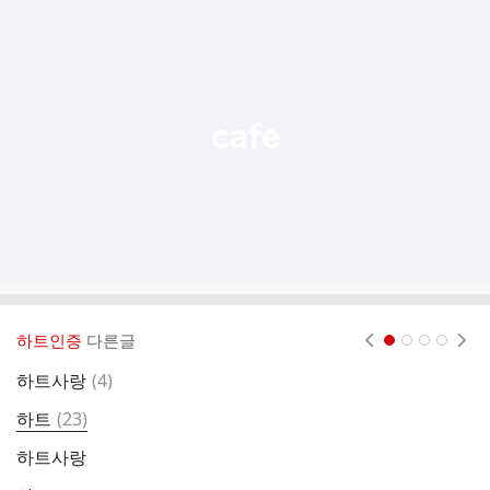
추
가
기
능
열
기
하트인증
다른글
현재페이지 1
2
3
4
댓
하트사랑
(
4
)
글
댓
하트
(
23
)
하
글
하트사랑
