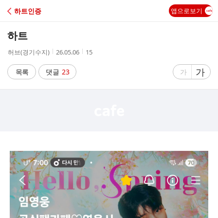
C
하트인증
앱으로보기
A
하트
F
작
작
조
허브(경기수지)
26.05.06
15
성
성
회
E
자
시
수
글
가
글
목록
댓글
23
가
간
자
자
크
크
기
기
크
작
게
게