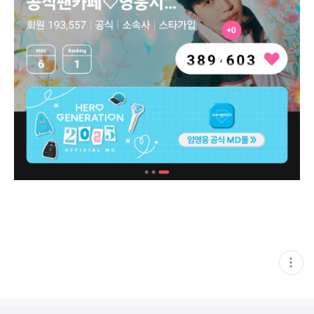
현
재
게
시
글