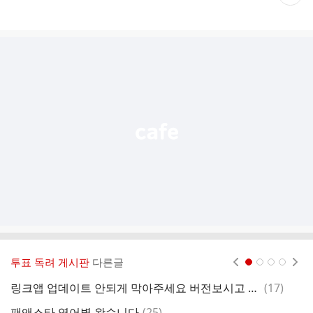
재
게
시
글
추
가
기
능
열
기
투표 독려 게시판
다른글
현재페이지 1
2
3
4
댓
링크앱 업데이트 안되게 막아주세요 버전보시고 안드로이드10 이하 폰 업데이트하면 안되요
(
17
)
하
글
댓
팬앤스타 영어별 왔습니다
(
25
)