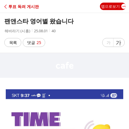
C
투표 독려 게시판
앱으로보기
A
팬앤스타 영어별 왔습니다
F
작
작
조
해바라기 (시흥)
25.08.01
40
성
성
회
E
자
시
수
글
가
글
목록
댓글
25
가
간
자
자
크
크
기
기
크
작
게
게