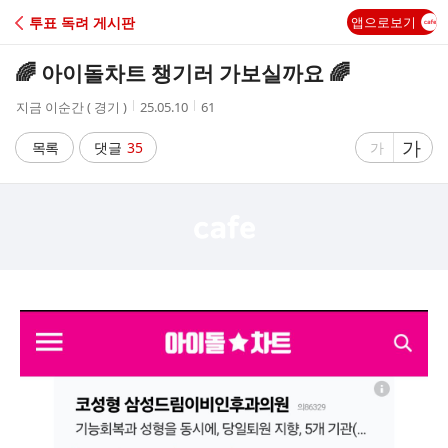
C
투표 독려 게시판
앱으로보기
A
🌈 아이돌차트 챙기러 가보실까요 🌈
F
작
작
조
지금 이순간 ( 경기 )
25.05.10
61
성
성
회
E
자
시
수
글
가
글
목록
댓글
35
가
간
자
자
크
크
기
기
크
작
게
게