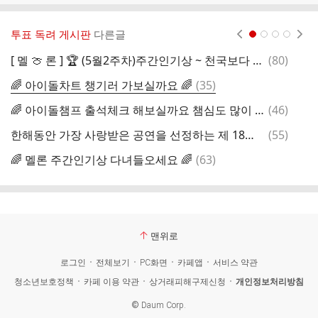
투표 독려 게시판
다른글
현재페이지 1
2
3
4
댓
[ 멜 🍈 론 ] 🏆 (5월2주차)주간인기상 ~ 천국보다 아름다운 3표‼️ ~~천천히 임영웅 님만 투표하기 클릭해주세요~
(
80
)
글
댓
🌈 아이돌차트 챙기러 가보실까요 🌈
(
35
)
글
댓
🌈 아이돌챔프 출석체크 해보실까요 챔심도 많이 모아주세요 🌈
(
46
)
글
댓
한해동안 가장 사랑받은 공연을 선정하는 제 18회 골든티켓어워즈 투표 매일매일 함께해주세요~~
(
55
)
글
댓
🌈 멜론 주간인기상 다녀들오세요 🌈
(
63
)
글
맨위로
로그인
전체보기
PC화면
카페앱
서비스 약관
청소년보호정책
카페 이용 약관
상거래피해구제신청
개인정보처리방침
©
Daum Corp.