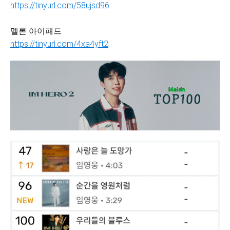
https://tinyurl.com/58ujsd96
멜론 아이패드
https://tinyurl.com/4xa4yft2