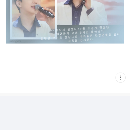
현
재
게
시
글
추
가
기
능
열
기