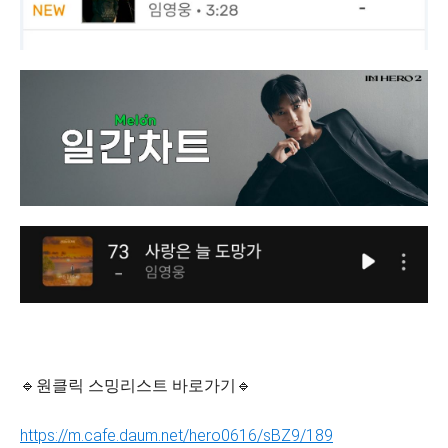
🔹원클릭 스밍리스트 바로가기🔹
https://m.cafe.daum.net/hero0616/sBZ9/189