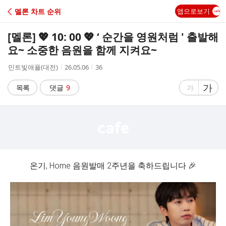
C
멜론 차트 순위
앱으로보기
A
[멜론] 💖 10: 00 💖 ‘ 순간을 영원처럼 ' 출발해
F
요~ 소중한 음원을 함께 지켜요~
작
작
조
민트빛애플(대전)
26.05.06
36
E
성
성
회
자
시
수
글
가
글
목록
댓글
9
가
간
자
자
크
크
기
기
크
작
게
게
온기, Home 음원발매 2주년을 축하드립니다 🎉