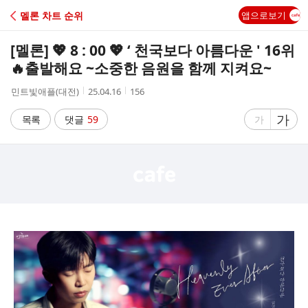
C
멜론 차트 순위
앱으로보기
A
[멜론] 💖 8 : 00 💖 ‘ 천국보다 아름다운 ' 16위
F
🔥출발해요 ~소중한 음원을 함께 지켜요~
작
작
조
민트빛애플(대전)
25.04.16
156
E
성
성
회
자
시
수
글
가
글
목록
댓글
59
가
간
자
자
크
크
기
기
크
작
게
게