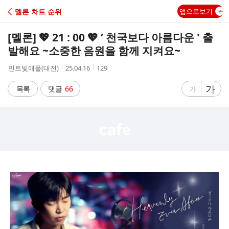
C
멜론 차트 순위
앱으로보기
A
[멜론] 💖 21 : 00 💖 ‘ 천국보다 아름다운 ' 출
F
발해요 ~소중한 음원을 함께 지켜요~
작
작
조
민트빛애플(대전)
25.04.16
129
E
성
성
회
자
시
수
글
가
글
목록
댓글
66
가
간
자
자
크
크
기
기
크
작
게
게