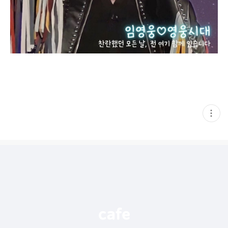
현
재
게
시
글
추
가
기
능
열
기