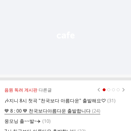
가
기
능
열
기
음원 독려 게시판
다른글
현재페이지 1
2
3
4
댓
🎶지니 8시 첫곡 "천국보다 아름다운" 출발해요♡
(
31
)
글
댓
💙 8 : 00 💙 천국보다아름다운 출발합니다
(
24
)
7
글
댓
웅모닝 출~~발~✈️
(
10
)
오
글