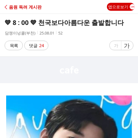
C
음원 독려 게시판
앱으로보기
A
💙 8 : 00 💙 천국보다아름다운 출발합니다
F
작
작
조
담쟁이넝쿨(부천)
25.08.01
52
성
성
회
E
자
시
수
글
가
글
목록
댓글
24
가
간
자
자
크
크
기
기
크
작
게
게