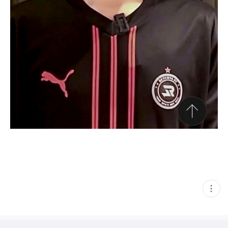
현
재
게
시
글
추