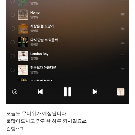
오늘도 무더위가 예상됩니다
물많이드시고 맘편한 하루 되시길요🙏
건행~ㄱ