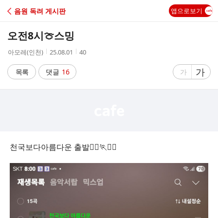
C
음원 독려 게시판
앱으로보기
A
오전8시🍈스밍
F
작
작
조
아모레(인천)
25.08.01
40
성
성
회
E
자
시
수
글
가
글
목록
댓글
16
가
간
자
자
크
크
기
기
크
작
게
게
천국보다아름다운 출발🏃‍♂️🏃🏃‍♀️