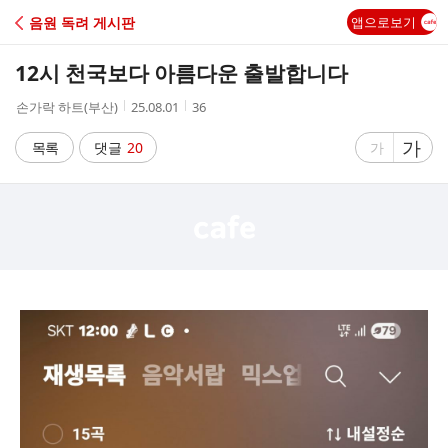
C
음원 독려 게시판
앱으로보기
A
12시 천국보다 아름다운 출발합니다
F
작
작
조
손가락 하트(부산)
25.08.01
36
성
성
회
E
자
시
수
글
가
글
목록
댓글
20
가
간
자
자
크
크
기
기
크
작
게
게