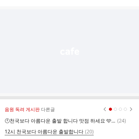
시
글
추
가
기
능
열
기
음원 독려 게시판
다른글
현재페이지 1
2
3
4
댓
🕛천국보다 아름다운 출발 합니다 맛점 하세요 🩵💕
(
24
)
글
댓
12시 천국보다 아름다운 출발합니다
(
20
)
1
글