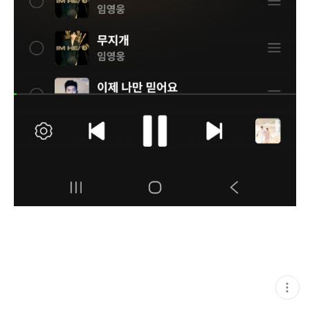
현
재
게