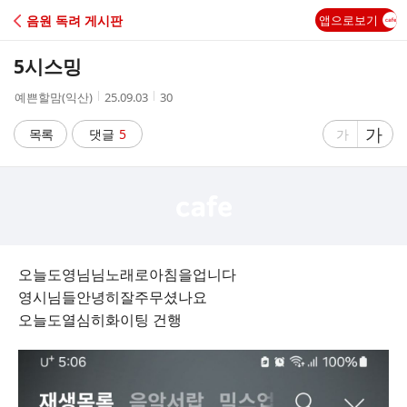
C
음원 독려 게시판
앱으로보기
A
5시스밍
F
작
작
조
예쁜할맘(익산)
25.09.03
30
성
성
회
E
자
시
수
글
가
글
목록
댓글
5
가
간
자
자
크
크
기
기
크
작
게
게
오늘도영님님노래로아침을업니다
영시님들안녕히잘주무셨나요
오늘도열심히화이팅 건행