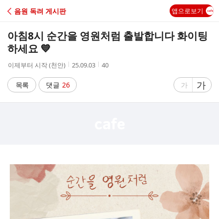
C
음원 독려 게시판
앱으로보기
A
아침8시 순간을 영원처럼 출발합니다 화이팅
F
하세요 💙
작
작
조
이제부터 시작 (천안)
25.09.03
40
E
성
성
회
자
시
수
글
가
글
목록
댓글
26
가
간
자
자
크
크
기
기
크
작
게
게