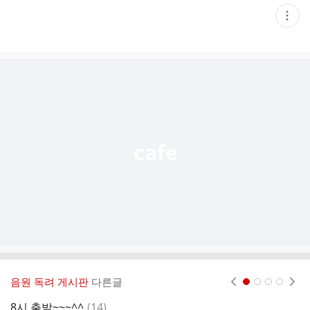
현
재
게
시
글
추
가
기
능
열
기
음원 독려 게시판
다른글
현재페이지 1
2
3
4
댓
8시 출발~~~^^
(
14
)
8