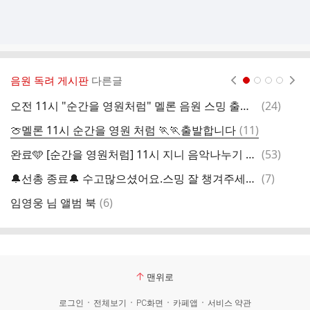
음원 독려 게시판
다른글
현재페이지 1
2
3
4
댓
오전 11시 "순간을 영원처럼" 멜론 음원 스밍 출발🎶
(
24
)
글
댓
🍈멜론 11시 순간을 영원 처럼 🏃🏃출발합니다
(
11
)
글
댓
완료🩵 [순간을 영원처럼] 11시 지니 음악나누기 시작합니다
(
53
)
글
댓
🔔선총 종료🔔 수고많으셨어요.스밍 잘 챙겨주세요.12시 멜론 검색 총공 있어요
(
7
)
글
댓
임영웅 님 앨범 북
(
6
)
1
글
맨위로
로그인
전체보기
PC화면
카페앱
서비스 약관