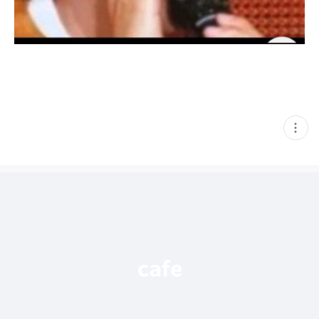
현
재
게
시
글
추
가
기
능
열
기