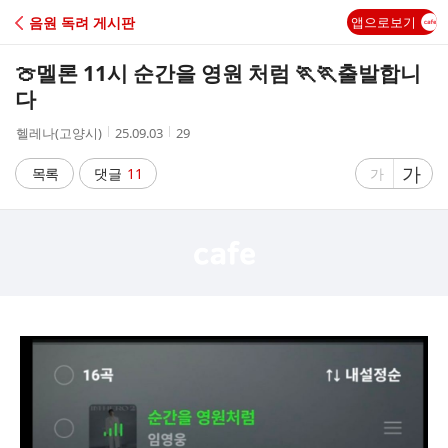
C
음원 독려 게시판
앱으로보기
A
🍈멜론 11시 순간을 영원 처럼 🏃🏃출발합니
F
다
작
작
조
헬레나(고양시)
25.09.03
29
E
성
성
회
자
시
수
글
가
글
목록
댓글
11
가
간
자
자
크
크
기
기
크
작
게
게