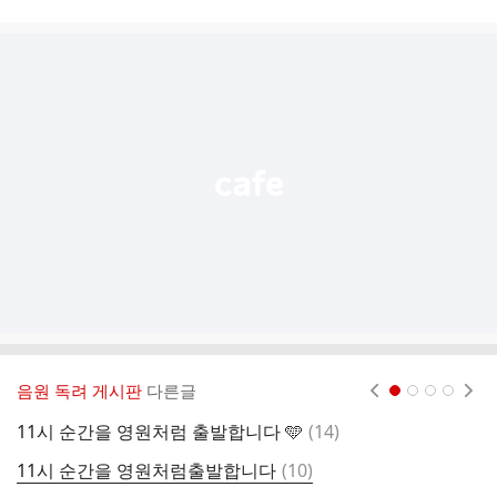
시
글
추
가
기
능
열
기
음원 독려 게시판
다른글
현재페이지 1
2
3
4
댓
11시 순간을 영원처럼 출발합니다 🩵
(
14
)
1
글
댓
11시 순간을 영원처럼출발합니다
(
10
)
1
글