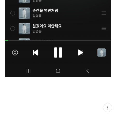
현
재
게