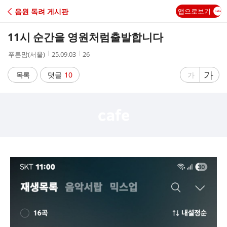
C
음원 독려 게시판
앱으로보기
A
11시 순간을 영원처럼출발합니다
F
작
작
조
푸른맘(서울)
25.09.03
26
성
성
회
E
자
시
수
글
가
글
목록
댓글
10
가
간
자
자
크
크
기
기
크
작
게
게