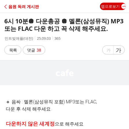
C
음원 독려 게시판
앱으로보기
A
6시 10분🪩 다운총공 🪩 멜론(삼성뮤직) MP3
F
또는 FLAC 다운 하고 꼭 삭제 해주세요.
작
작
조
민트빛애플(대전)
25.09.03
365
E
성
성
회
자
시
수
글
가
글
목록
댓글
38
가
간
자
자
크
크
기
기
크
작
게
게
🔹 음싸 : 멜론(삼성뮤직 포함) MP3또는 FLAC,
다운 후 삭제 해주세요.
다운하지 않은 새계정
으로 해주세요