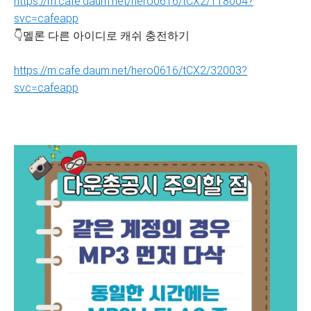
https://m.cafe.daum.net/hero0616/tCX2/118004?
svc=cafeapp
👇멜론 다른 아이디로 캐쉬 충전하기
https://m.cafe.daum.net/hero0616/tCX2/32003?
svc=cafeapp