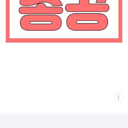
현
재
게
시
글
추
가
기