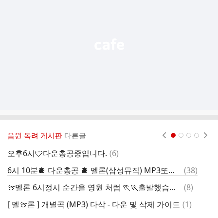
능
열
기
음원 독려 게시판
다른글
현재페이지 1
2
3
4
댓
오후6시🩵다운총공중입니다.
(
6
)
글
댓
6시 10분🪩 다운총공 🪩 멜론(삼성뮤직) MP3또는 FLAC 다운 하고 꼭 삭제 해주세요.
(
38
)
[
글
댓
🍈멜론 6시정시 순간을 영원 처럼 🏃🏃출발했습니다
(
8
)
글
댓
[ 멜🍈론 ] 개별곡 (MP3) 다삭 - 다운 및 삭제 가이드
(
1
)
6
글