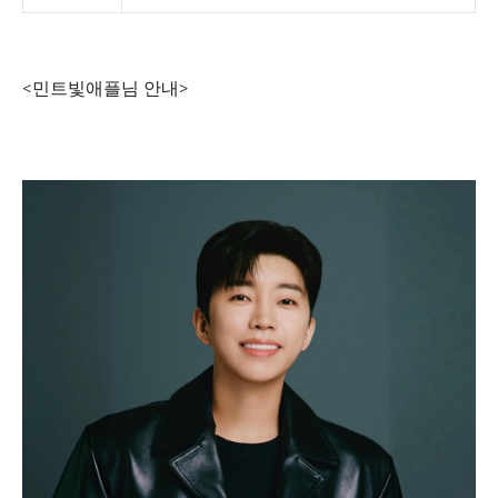
<민트빛애플님 안내>