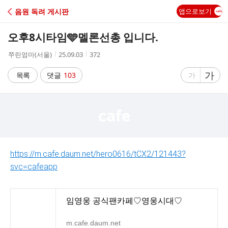
C
음원 독려 게시판
앱으로보기
A
오후8시타임🩵멜론선총 입니다.
F
작
작
조
쭈린엄마(서울)
25.09.03
372
성
성
회
E
자
시
수
글
가
글
목록
댓글
103
가
간
자
자
크
크
기
기
크
작
게
게
https://m.cafe.daum.net/hero0616/tCX2/121443?
svc=cafeapp
임영웅 공식팬카페♡영웅시대♡
m.cafe.daum.net