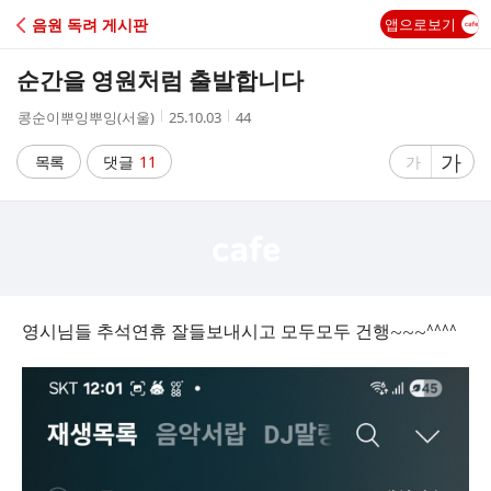
C
음원 독려 게시판
앱으로보기
A
순간을 영원처럼 출발합니다
F
작
작
조
콩순이뿌잉뿌잉(서울)
25.10.03
44
성
성
회
E
자
시
수
글
가
글
목록
댓글
11
가
간
자
자
크
크
기
기
크
작
게
게
영시님들 추석연휴 잘들보내시고 모두모두 건행~~~^^^^