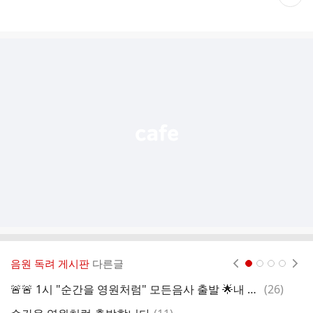
재
게
시
글
추
가
기
능
열
기
음원 독려 게시판
다른글
현재페이지 1
2
3
4
댓
🚨🚨 1시 "순간을 영원처럼" 모든음사 출발 🌟내 가수는 내가 지킨다 🌟
(
26
)
글